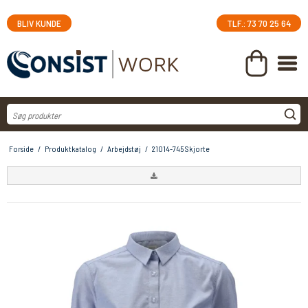
BLIV KUNDE
TLF.: 73 70 25 64
Forside
/
Produktkatalog
/
Arbejdstøj
/
21014-745 Skjorte