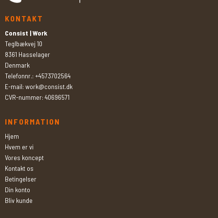
KONTAKT
Consist | Work
Teglbækvej 10
8361 Hasselager
Denmark
Telefonnr.
:
+4573702564
E-mail
:
work@consist.dk
CVR-nummer
:
40696571
INFORMATION
Hjem
Hvem er vi
Vores koncept
Kontakt os
Betingelser
Din konto
Bliv kunde