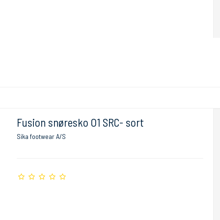
Fusion snøresko O1 SRC- sort
Sika footwear A/S