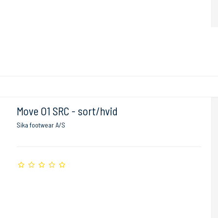
Move O1 SRC - sort/hvid
Sika footwear A/S