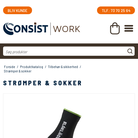
BLIV KUNDE
TLF.: 73 70 25 64
Forside
/
Produktkatalog
/
Tilbehør & sikkerhed
/
Strømper & sokker
STRØMPER & SOKKER