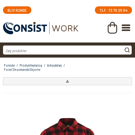
BLIV KUNDE
TLF.: 73 70 25 64
Forside
/
Produktkatalog
/
Arbejdstøj
/
Foret Skovmands Skjorte