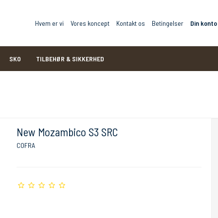
Hvem er vi
Vores koncept
Kontakt os
Betingelser
Din konto
SKO
TILBEHØR & SIKKERHED
New Mozambico S3 SRC
COFRA